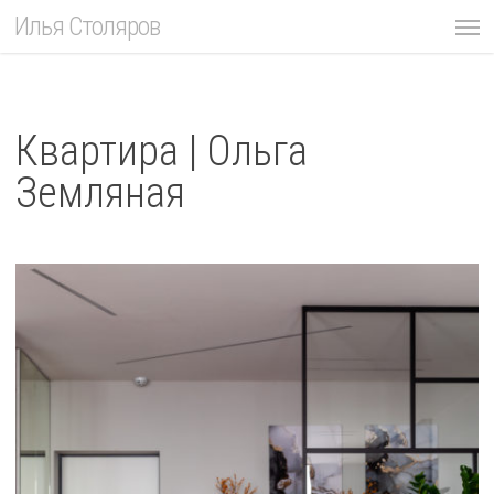
Skip
Men
Илья Столяров
to
main
content
Квартира | Ольга
Земляная